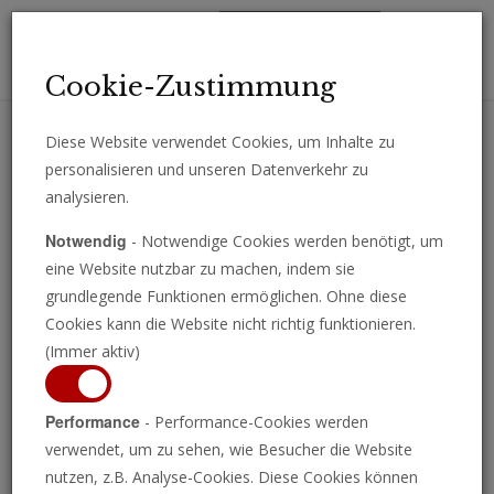
Toggl
Cookie-Zustimmung
navig
Diese Website verwendet Cookies, um Inhalte zu
personalisieren und unseren Datenverkehr zu
Erhalten Sie wichtige Analysen, Kommentare und Nachrichten
analysieren.
direkt per E-Mail.
Notwendig
- Notwendige Cookies werden benötigt, um
ABONNIEREN
eine Website nutzbar zu machen, indem sie
grundlegende Funktionen ermöglichen. Ohne diese
Cookies kann die Website nicht richtig funktionieren.
(Immer aktiv)
Programm ansehen
Performance
- Performance-Cookies werden
verwendet, um zu sehen, wie Besucher die Website
nutzen, z.B. Analyse-Cookies. Diese Cookies können