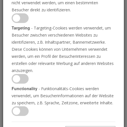
nicht verwendet werden, um einen bestimmten
Besucher direkt zu identifizieren.
Targeting
- Targeting-Cookies werden verwendet, um
Besucher zwischen verschiedenen Websites zu
identifizieren, z.B. Inhaltspartner, Bannernetzwerke.
Diese Cookies können von Unternehmen verwendet
werden, um ein Profil der Besucherinteressen zu
erstellen oder relevante Werbung auf anderen Websites
0
Nachrichtenüberblick
seconds
anzuzeigen.
of
0
01.11.2024
seconds
Functionality
- Funktionalitäts-Cookies werden
verwendet, um Besucherinformationen auf der Website
04.11.2024 • 3 Minuten
zu speichern, z.B. Sprache, Zeitzone, erweiterte Inhalte.
Die Posaune liefert die Nachrichten von
morgen, heute! Verstehen Sie Ihre Welt.