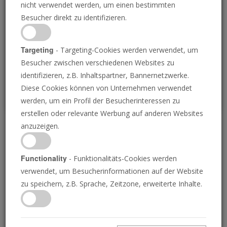
nicht verwendet werden, um einen bestimmten
Loading
Besucher direkt zu identifizieren.
P
Targeting
- Targeting-Cookies werden verwendet, um
Besucher zwischen verschiedenen Websites zu
identifizieren, z.B. Inhaltspartner, Bannernetzwerke.
Diese Cookies können von Unternehmen verwendet
werden, um ein Profil der Besucherinteressen zu
erstellen oder relevante Werbung auf anderen Websites
anzuzeigen.
Henoch – der Siebte von
Adam
Functionality
- Funktionalitäts-Cookies werden
verwendet, um Besucherinformationen auf der Website
zu speichern, z.B. Sprache, Zeitzone, erweiterte Inhalte.
12.05.2023 • 23 Minuten
Ein Vers in Judas verwirrt die Bibelexperten.
Erfahren Sie, was er bedeutet – und wie er so