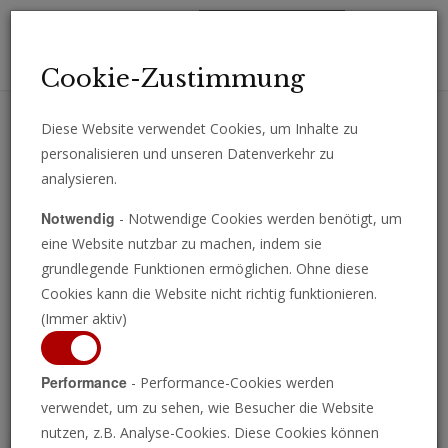
Toggl
Cookie-Zustimmung
navig
Diese Website verwendet Cookies, um Inhalte zu
personalisieren und unseren Datenverkehr zu
Erhalten Sie wichtige Analysen, Kommentare und Nachrichten
analysieren.
direkt per E-Mail.
Notwendig
- Notwendige Cookies werden benötigt, um
ABONNIEREN
eine Website nutzbar zu machen, indem sie
grundlegende Funktionen ermöglichen. Ohne diese
Cookies kann die Website nicht richtig funktionieren.
(Immer aktiv)
Programm ansehen
Performance
- Performance-Cookies werden
verwendet, um zu sehen, wie Besucher die Website
nutzen, z.B. Analyse-Cookies. Diese Cookies können