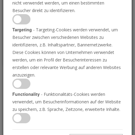
nicht verwendet werden, um einen bestimmten
Loading
Besucher direkt zu identifizieren.
P
Targeting
- Targeting-Cookies werden verwendet, um
Besucher zwischen verschiedenen Websites zu
identifizieren, z.B. Inhaltspartner, Bannernetzwerke.
Diese Cookies können von Unternehmen verwendet
werden, um ein Profil der Besucherinteressen zu
erstellen oder relevante Werbung auf anderen Websites
anzuzeigen.
Gottes Festtagsplan
Functionality
- Funktionalitäts-Cookies werden
06.01.2017 • 26 Minuten
verwendet, um Besucherinformationen auf der Website
Sagt die Bibel, dass wir bestimmte Tage heilig
zu speichern, z.B. Sprache, Zeitzone, erweiterte Inhalte.
halten sollen? Oder galten diese Tage nur für
das alte Israel? Die Antwort der Bibel könnte
Sie schockieren!