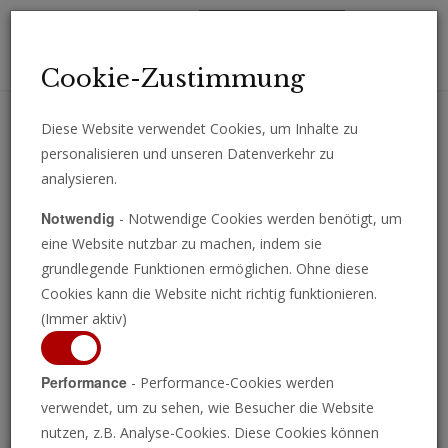
Toggl
Cookie-Zustimmung
navig
Diese Website verwendet Cookies, um Inhalte zu
personalisieren und unseren Datenverkehr zu
Erhalten Sie wichtige Analysen, Kommentare und Nachrichten
analysieren.
direkt per E-Mail.
Notwendig
- Notwendige Cookies werden benötigt, um
ABONNIEREN
eine Website nutzbar zu machen, indem sie
grundlegende Funktionen ermöglichen. Ohne diese
Cookies kann die Website nicht richtig funktionieren.
(Immer aktiv)
Programm ansehen
Performance
- Performance-Cookies werden
verwendet, um zu sehen, wie Besucher die Website
nutzen, z.B. Analyse-Cookies. Diese Cookies können