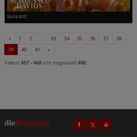
24.04.2017
«
1
2
…
33
34
35
36
37
38
39
40
41
»
457 - 468
488
Videos
von insgesamt
.