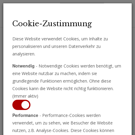
Toggl
Cookie-Zustimmung
navig
Diese Website verwendet Cookies, um Inhalte zu
personalisieren und unseren Datenverkehr zu
Erhalten Sie wichtige Analysen, Kommentare und Nachrichten
analysieren.
direkt per E-Mail.
Notwendig
- Notwendige Cookies werden benötigt, um
ABONNIEREN
eine Website nutzbar zu machen, indem sie
grundlegende Funktionen ermöglichen. Ohne diese
Cookies kann die Website nicht richtig funktionieren.
(Immer aktiv)
Programm ansehen
Performance
- Performance-Cookies werden
verwendet, um zu sehen, wie Besucher die Website
nutzen, z.B. Analyse-Cookies. Diese Cookies können