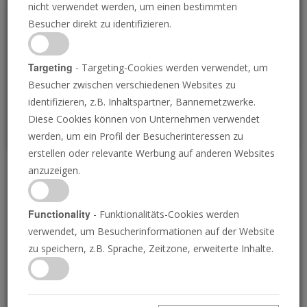
nicht verwendet werden, um einen bestimmten
Loading
Besucher direkt zu identifizieren.
P
Targeting
- Targeting-Cookies werden verwendet, um
Besucher zwischen verschiedenen Websites zu
identifizieren, z.B. Inhaltspartner, Bannernetzwerke.
Diese Cookies können von Unternehmen verwendet
werden, um ein Profil der Besucherinteressen zu
erstellen oder relevante Werbung auf anderen Websites
anzuzeigen.
Der Schlüssel, der die
Bibel aufschließt
Functionality
- Funktionalitäts-Cookies werden
verwendet, um Besucherinformationen auf der Website
zu speichern, z.B. Sprache, Zeitzone, erweiterte Inhalte.
02.07.2020 • 26 Minuten
Jesus Christus sagte, dass ein Hauptzeichen
seines zweiten Kommens Massentäuschung