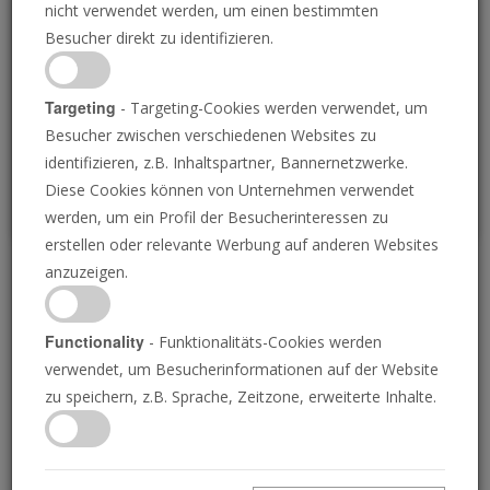
nicht verwendet werden, um einen bestimmten
Loading
Besucher direkt zu identifizieren.
P
Targeting
- Targeting-Cookies werden verwendet, um
Besucher zwischen verschiedenen Websites zu
identifizieren, z.B. Inhaltspartner, Bannernetzwerke.
Diese Cookies können von Unternehmen verwendet
werden, um ein Profil der Besucherinteressen zu
erstellen oder relevante Werbung auf anderen Websites
anzuzeigen.
Der Iran in der
Prophezeiung
Functionality
- Funktionalitäts-Cookies werden
verwendet, um Besucherinformationen auf der Website
zu speichern, z.B. Sprache, Zeitzone, erweiterte Inhalte.
26.06.2025 • 64 Minuten
Der Iran sorgt erneut für Schlagzeilen, diesmal
aufgrund der Eskalation mit Israel. Der Iran hat