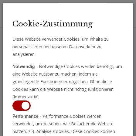
Toggl
Cookie-Zustimmung
navig
Diese Website verwendet Cookies, um Inhalte zu
personalisieren und unseren Datenverkehr zu
Erhalten Sie wichtige Analysen, Kommentare und Nachrichten
analysieren.
direkt per E-Mail.
Notwendig
- Notwendige Cookies werden benötigt, um
ABONNIEREN
eine Website nutzbar zu machen, indem sie
grundlegende Funktionen ermöglichen. Ohne diese
Cookies kann die Website nicht richtig funktionieren.
(Immer aktiv)
Programm ansehen
Performance
- Performance-Cookies werden
verwendet, um zu sehen, wie Besucher die Website
nutzen, z.B. Analyse-Cookies. Diese Cookies können