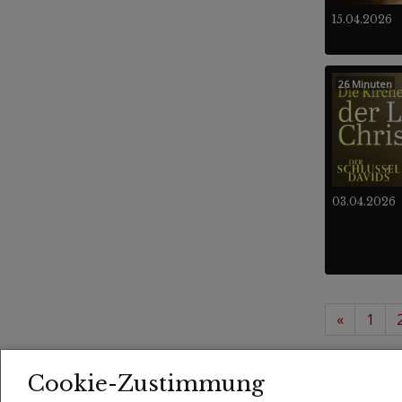
15.04.2026
26 Minuten
03.04.2026
«
1
37 -
Videos
Cookie-Zustimmung