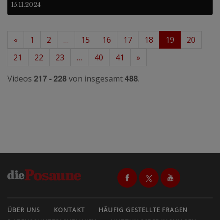
15.11.2024
«
1
2
…
15
16
17
18
19
20
21
22
23
…
40
41
»
217 - 228
488
Videos
von insgesamt
.
ÜBER UNS
KONTAKT
HÄUFIG GESTELLTE FRAGEN