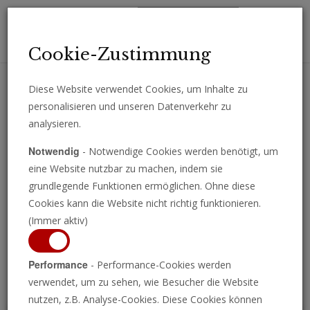
Toggl
Cookie-Zustimmung
navig
Diese Website verwendet Cookies, um Inhalte zu
personalisieren und unseren Datenverkehr zu
Erhalten Sie wichtige Analysen, Kommentare und Nachrichten
analysieren.
direkt per E-Mail.
Notwendig
- Notwendige Cookies werden benötigt, um
ABONNIEREN
eine Website nutzbar zu machen, indem sie
grundlegende Funktionen ermöglichen. Ohne diese
Cookies kann die Website nicht richtig funktionieren.
(Immer aktiv)
Programm ansehen
Performance
- Performance-Cookies werden
verwendet, um zu sehen, wie Besucher die Website
nutzen, z.B. Analyse-Cookies. Diese Cookies können