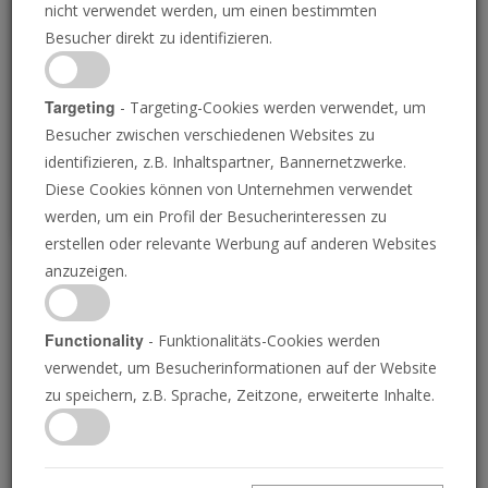
nicht verwendet werden, um einen bestimmten
Loading
Besucher direkt zu identifizieren.
P
Targeting
- Targeting-Cookies werden verwendet, um
Besucher zwischen verschiedenen Websites zu
identifizieren, z.B. Inhaltspartner, Bannernetzwerke.
Diese Cookies können von Unternehmen verwendet
werden, um ein Profil der Besucherinteressen zu
erstellen oder relevante Werbung auf anderen Websites
anzuzeigen.
Das verlorene
Jahrhundert
Functionality
- Funktionalitäts-Cookies werden
verwendet, um Besucherinformationen auf der Website
zu speichern, z.B. Sprache, Zeitzone, erweiterte Inhalte.
03.06.2022 • 25 Minuten
Wussten Sie, dass die wahre Botschaft des
Evangeliums, die von Jesus Christus Selbst