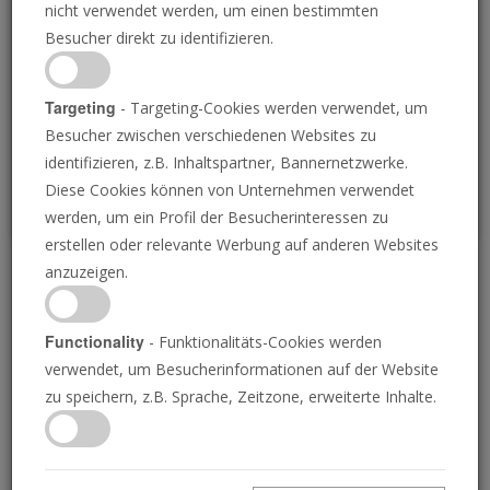
nicht verwendet werden, um einen bestimmten
Loading
Besucher direkt zu identifizieren.
P
Targeting
- Targeting-Cookies werden verwendet, um
Besucher zwischen verschiedenen Websites zu
identifizieren, z.B. Inhaltspartner, Bannernetzwerke.
Diese Cookies können von Unternehmen verwendet
werden, um ein Profil der Besucherinteressen zu
erstellen oder relevante Werbung auf anderen Websites
anzuzeigen.
Das Reich Gottes ist nahe
Functionality
- Funktionalitäts-Cookies werden
19.08.2022 • 23 Minuten
verwendet, um Besucherinformationen auf der Website
Nachdem Er vor fast 2000 Jahren ein
zu speichern, z.B. Sprache, Zeitzone, erweiterte Inhalte.
dramatisches Kräftemessen mit dem Teufel
gewonnen hatte, verkündete Jesus Christus,
dass „das Reich Gottes nahe ist“. Fast jeder ist