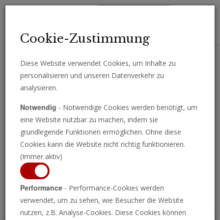
Toggl
Cookie-Zustimmung
navig
Diese Website verwendet Cookies, um Inhalte zu
personalisieren und unseren Datenverkehr zu
Erhalten Sie wichtige Analysen, Kommentare und Nachrichten
analysieren.
direkt per E-Mail.
Notwendig
- Notwendige Cookies werden benötigt, um
ABONNIEREN
eine Website nutzbar zu machen, indem sie
grundlegende Funktionen ermöglichen. Ohne diese
Cookies kann die Website nicht richtig funktionieren.
(Immer aktiv)
Programm ansehen
Performance
- Performance-Cookies werden
verwendet, um zu sehen, wie Besucher die Website
nutzen, z.B. Analyse-Cookies. Diese Cookies können