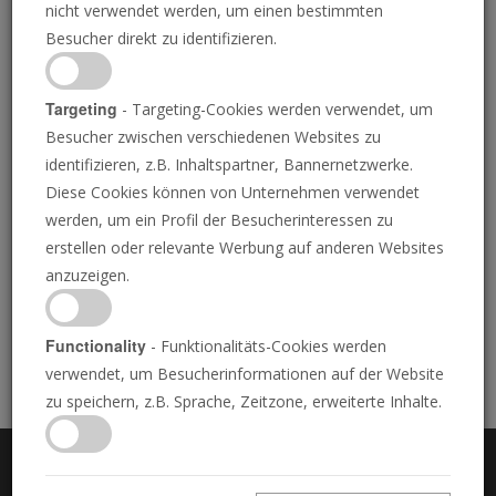
Veröffentlicht am 21. September 2022 • 17 Minuten
nicht verwendet werden, um einen bestimmten
0
Besucher direkt zu identifizieren.
seconds
of
0
Download MP3 (16.62 Mb)
seconds
Targeting
- Targeting-Cookies werden verwendet, um
Besucher zwischen verschiedenen Websites zu
identifizieren, z.B. Inhaltspartner, Bannernetzwerke.
Weitere Podcasts
Diese Cookies können von Unternehmen verwendet
werden, um ein Profil der Besucherinteressen zu
Entwickelt Deutschland heimlich
erstellen oder relevante Werbung auf anderen Websites
Massenvernichtungswaffen?
anzuzeigen.
Vorsicht vor falscher Bekehrung
Das Praktischste auf der Welt
Ihre tägliche Pilgerreise
Functionality
- Funktionalitäts-Cookies werden
verwendet, um Besucherinformationen auf der Website
zu speichern, z.B. Sprache, Zeitzone, erweiterte Inhalte.