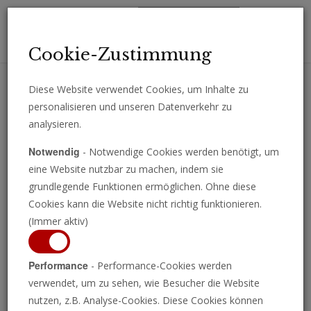
Toggl
Cookie-Zustimmung
navig
Diese Website verwendet Cookies, um Inhalte zu
personalisieren und unseren Datenverkehr zu
Erhalten Sie wichtige Analysen, Kommentare und Nachrichten
analysieren.
direkt per E-Mail.
Notwendig
- Notwendige Cookies werden benötigt, um
ABONNIEREN
eine Website nutzbar zu machen, indem sie
grundlegende Funktionen ermöglichen. Ohne diese
Cookies kann die Website nicht richtig funktionieren.
(Immer aktiv)
Was wird aus Großbritannien
Performance
- Performance-Cookies werden
verwendet, um zu sehen, wie Besucher die Website
nach dem Tod der Queen?
nutzen, z.B. Analyse-Cookies. Diese Cookies können