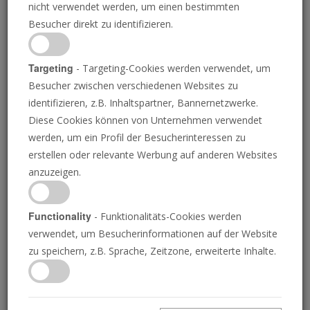
Veröffentlicht am 24. Juli 2024 • 3 Minuten
nicht verwendet werden, um einen bestimmten
0
Besucher direkt zu identifizieren.
seconds
of
3
Download MP3 (3.44 Mb)
minutes,
Targeting
- Targeting-Cookies werden verwendet, um
34
seconds
Besucher zwischen verschiedenen Websites zu
Transkript
identifizieren, z.B. Inhaltspartner, Bannernetzwerke.
Diese Cookies können von Unternehmen verwendet
China und Belarus treffen sich zu gemeinsamen
werden, um ein Profil der Besucherinteressen zu
Militärübungen
erstellen oder relevante Werbung auf anderen Websites
anzuzeigen.
Chinesische Truppen sind letzte Woche in Belarus eingetroffen,
um an gemeinsamen Militärübungen teilzunehmen, ein Schritt,
der Europa beunruhigen dürfte. Die als „Eagle Assault“ bekannte
Functionality
- Funktionalitäts-Cookies werden
Anti-Terror-Übung sollte vom 8. bis 19. Juli in der Nähe der
verwendet, um Besucherinformationen auf der Website
südwestlichen Grenzstadt Brest stattfinden, die an Polen und die
zu speichern, z.B. Sprache, Zeitzone, erweiterte Inhalte.
Ukraine grenzt. Es handelt sich um eine klare Provokation gegen
die NATO, die diese Woche einen Gipfel in Washington abhalten
wird.