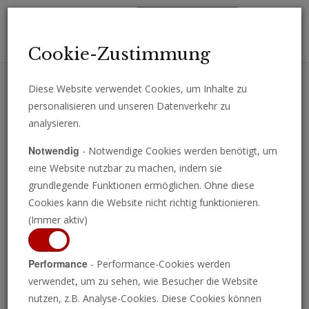
Toggl
Cookie-Zustimmung
navig
Diese Website verwendet Cookies, um Inhalte zu
personalisieren und unseren Datenverkehr zu
Erhalten Sie wichtige Analysen, Kommentare und Nachrichten
analysieren.
direkt per E-Mail.
Notwendig
- Notwendige Cookies werden benötigt, um
ABONNIEREN
eine Website nutzbar zu machen, indem sie
grundlegende Funktionen ermöglichen. Ohne diese
Cookies kann die Website nicht richtig funktionieren.
(Immer aktiv)
Der Wochenrückblick 19. Juli
Performance
- Performance-Cookies werden
verwendet, um zu sehen, wie Besucher die Website
2024
nutzen, z.B. Analyse-Cookies. Diese Cookies können