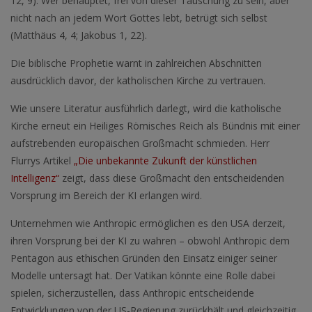
12, 9). Wer behauptet, frei von dieser Täuschung zu sein, aber
nicht nach an jedem Wort Gottes lebt, betrügt sich selbst
(Matthäus 4, 4; Jakobus 1, 22).
Die biblische Prophetie warnt in zahlreichen Abschnitten
ausdrücklich davor, der katholischen Kirche zu vertrauen.
Wie unsere Literatur ausführlich darlegt, wird die katholische
Kirche erneut ein Heiliges Römisches Reich als Bündnis mit einer
aufstrebenden europäischen Großmacht schmieden. Herr
Flurrys Artikel
„Die unbekannte Zukunft der künstlichen
Intelligenz“
zeigt, dass diese Großmacht den entscheidenden
Vorsprung im Bereich der KI erlangen wird.
Unternehmen wie Anthropic ermöglichen es den USA derzeit,
ihren Vorsprung bei der KI zu wahren – obwohl Anthropic dem
Pentagon aus ethischen Gründen den Einsatz einiger seiner
Modelle untersagt hat. Der Vatikan könnte eine Rolle dabei
spielen, sicherzustellen, dass Anthropic entscheidende
Entwicklungen von der US-Regierung zurückhält und gleichzeitig