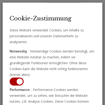
Toggl
Cookie-Zustimmung
navig
Diese Website verwendet Cookies, um Inhalte zu
personalisieren und unseren Datenverkehr zu
Erhalten Sie wichtige Analysen, Kommentare und Nachrichten
analysieren.
direkt per E-Mail.
Notwendig
- Notwendige Cookies werden benötigt, um
ABONNIEREN
eine Website nutzbar zu machen, indem sie
grundlegende Funktionen ermöglichen. Ohne diese
Cookies kann die Website nicht richtig funktionieren.
(Immer aktiv)
Die katholische Kirche als
Performance
- Performance-Cookies werden
verwendet, um zu sehen, wie Besucher die Website
moralischer Leitfaden für KI?
nutzen, z.B. Analyse-Cookies. Diese Cookies können