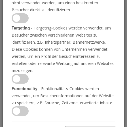
Veröffentlicht am 29. Mai 2026 • 10 Minuten
nicht verwendet werden, um einen bestimmten
0
Besucher direkt zu identifizieren.
seconds
of
10
Download MP3 (9.68 Mb)
minutes,
Targeting
- Targeting-Cookies werden verwendet, um
4
seconds
Besucher zwischen verschiedenen Websites zu
Transkript
identifizieren, z.B. Inhaltspartner, Bannernetzwerke.
Diese Cookies können von Unternehmen verwendet
Der Vatikan unter Papst Leo XIV. will die maßgebliche Stimme in
werden, um ein Profil der Besucherinteressen zu
der Entwicklung der künstlichen Intelligenz sein. Das Thema ist
erstellen oder relevante Werbung auf anderen Websites
ihm so wichtig, dass er am 25. Mai seine erste Enzyklika dazu
anzuzeigen.
veröffentlichte. Er brach mit der Tradition, indem er der
Präsentation seiner Enzyklika persönlich beiwohnte und eine
Functionality
Ansprache hielt. Außerdem lud er Christopher Olah ein, den
- Funktionalitäts-Cookies werden
Mitbegründer von Anthropic, einem der weltweit führenden KI-
verwendet, um Besucherinformationen auf der Website
Unternehmen.
zu speichern, z.B. Sprache, Zeitzone, erweiterte Inhalte.
Der erste Satz der
Enzyklika
lautet:
Die von Gott geschaffene großartige Menschheit steht heute