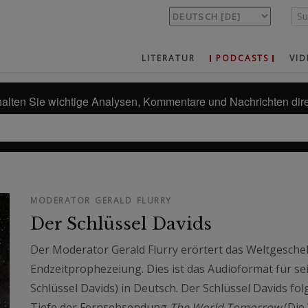
LITERATUR
PODCASTS
VID
alten Sie wichtige Analysen, Kommentare und Nachrichten dire
MODERATOR GERALD FLURRY
Der Schlüssel Davids
Der Moderator Gerald Flurry erörtert das Weltgescheh
Endzeitprophezeiung. Dies ist das Audioformat für s
Schlüssel Davids) in Deutsch. Der Schlüssel Davids fo
Tiefe der Fernsehsendung
The World Tomorrow
(Die