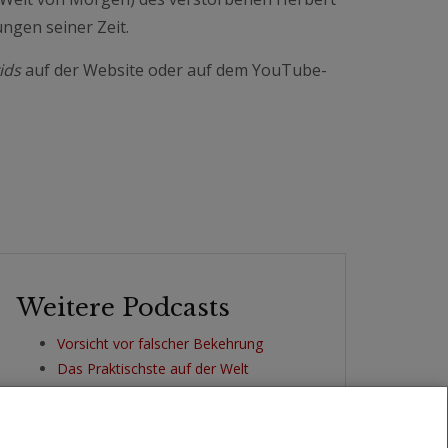
ngen seiner Zeit.
ids
auf der Website oder auf dem YouTube-
Weitere Podcasts
Vorsicht vor falscher Bekehrung
Das Praktischste auf der Welt
Ihre tägliche Pilgerreise
Ihre oberste Priorität im Leben