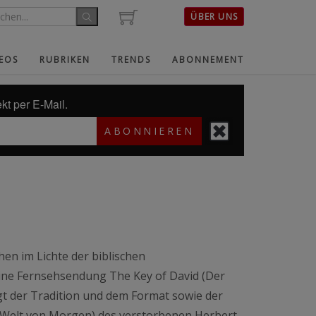
ÜBER UNS
EOS
RUBRIKEN
TRENDS
ABONNEMENT
kt per E-Mail.
ABONNIEREN
en im Lichte der biblischen
eine Fernsehsendung The Key of David (Der
lgt der Tradition und dem Format sowie der
 Welt von Morgen) des verstorbenen Herbert