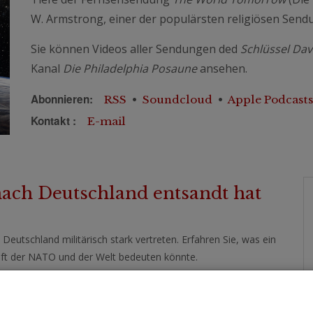
W. Armstrong, einer der populärsten religiösen Sendu
Sie können Videos aller Sendungen ded
Schlüssel Dav
Kanal
Die Philadelphia Posaune
ansehen.
Abonnieren:
RSS
•
Soundcloud
•
Apple Podcasts
Kontakt :
E-mail
ch Deutschland entsandt hat
Deutschland militärisch stark vertreten. Erfahren Sie, was ein
ft der NATO und der Welt bedeuten könnte.