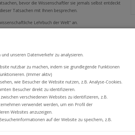
Tatsachen, bevor die Wissenschaftler sie jemals selbst entdeckt
dieser Tatsachen mit Ihnen besprechen.
issenschaftliche Lehrbuch der Welt“ an.
n und unseren Datenverkehr zu analysieren.
site nutzbar zu machen, indem sie grundlegende Funktionen
unktionieren. (Immer aktiv)
hen, wie Besucher die Website nutzen, z.B. Analyse-Cookies.
ten Besucher direkt zu identifizieren.
ischen verschiedenen Websites zu identifizieren, z.B.
ternehmen verwendet werden, um ein Profil der
deren Websites anzuzeigen.
esucherinformationen auf der Website zu speichern, z.B.
GEN
DATENSCHUTZRICHTLINIEN
NUTZUNGSBEDINGUNGEN