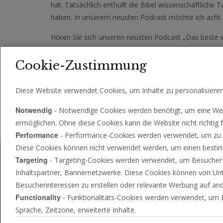
hat. Tatsächlich enthüllt die Bibel wissenschaftliche 
haben. In unserem neusten Podcast möchte ich acht 
Hören Sie sich unseren neusten Podcast „Das beste w
0
seconds
Cookie-Zustimmung
00:00
07:59
of
7
Download MP3 (7.67 Mb)
minutes,
Diese Website verwendet Cookies, um Inhalte zu personalisiere
59
seconds
Volume
Notwendig
90%
- Notwendige Cookies werden benötigt, um eine Web
ermöglichen. Ohne diese Cookies kann die Website nicht richtig f
Performance
- Performance-Cookies werden verwendet, um zu se
Diese Cookies können nicht verwendet werden, um einen bestimm
Targeting
- Targeting-Cookies werden verwendet, um Besucher zw
Inhaltspartner, Bannernetzwerke. Diese Cookies können von Un
Besucherinteressen zu erstellen oder relevante Werbung auf an
Functionality
- Funktionalitäts-Cookies werden verwendet, um B
Sprache, Zeitzone, erweiterte Inhalte.
ÜBER UNS
KONTAKT
HÄUFIG GESTELLTE FRA