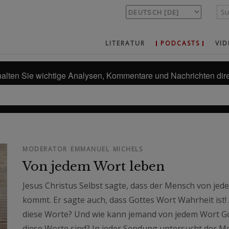
LITERATUR
PODCASTS
VID
alten Sie wichtige Analysen, Kommentare und Nachrichten dire
MODERATOR EMMANUEL MICHELS
Von jedem Wort leben
Jesus Christus Selbst sagte, dass der Mensch von je
kommt. Er sagte auch, dass Gottes Wort Wahrheit ist!
diese Worte? Und wie kann jemand von jedem Wort Got
diese Worte sind? In jeder Sendung untersucht der M