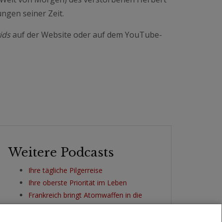
ngen seiner Zeit.
ids
auf der Website oder auf dem YouTube-
Weitere Podcasts
Ihre tägliche Pilgerreise
Ihre oberste Priorität im Leben
Frankreich bringt Atomwaffen in die
Reichweite Deutschlands
Amerika wieder groß machen