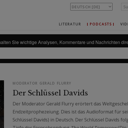
LITERATUR
PODCASTS
VID
alten Sie wichtige Analysen, Kommentare und Nachrichten dire
MODERATOR GERALD FLURRY
Der Schlüssel Davids
Der Moderator Gerald Flurry erörtert das Weltgescheh
Endzeitprophezeiung. Dies ist das Audioformat für s
Schlüssel Davids) in Deutsch. Der Schlüssel Davids fo
Tiefe der Fernsehsendung
The World Tomorrow
(Die