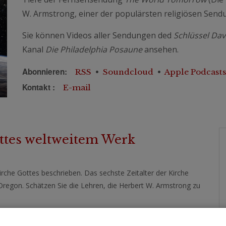
W. Armstrong, einer der populärsten religiösen Sendu
Sie können Videos aller Sendungen ded
Schlüssel Dav
Kanal
Die Philadelphia Posaune
ansehen.
Abonnieren:
RSS
•
Soundcloud
•
Apple Podcasts
Kontakt :
E-mail
ttes weltweitem Werk
rche Gottes beschrieben. Das sechste Zeitalter der Kirche
regon. Schätzen Sie die Lehren, die Herbert W. Armstrong zu