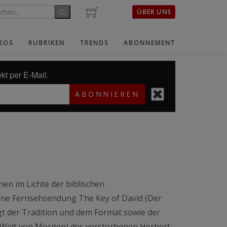
ÜBER UNS
EOS
RUBRIKEN
TRENDS
ABONNEMENT
kt per E-Mail.
ABONNIEREN
en im Lichte der biblischen
eine Fernsehsendung The Key of David (Der
lgt der Tradition und dem Format sowie der
 Welt von Morgen) des verstorbenen Herbert