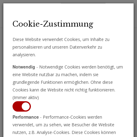
Toggl
Cookie-Zustimmung
navig
Diese Website verwendet Cookies, um Inhalte zu
personalisieren und unseren Datenverkehr zu
Erhalten Sie wichtige Analysen, Kommentare und Nachrichten
analysieren.
direkt per E-Mail.
Notwendig
- Notwendige Cookies werden benötigt, um
ABONNIEREN
eine Website nutzbar zu machen, indem sie
grundlegende Funktionen ermöglichen. Ohne diese
Cookies kann die Website nicht richtig funktionieren.
(Immer aktiv)
Ein stilles sanftes Sausen
Performance
- Performance-Cookies werden
Veröffentlicht am 24. Juni 2025 • 9 Minuten
verwendet, um zu sehen, wie Besucher die Website
0
nutzen, z.B. Analyse-Cookies. Diese Cookies können
seconds