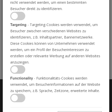
nicht verwendet werden, um einen bestimmten
of
0
Download MP3 (8.77 Mb)
Besucher direkt zu identifizieren.
seconds
Targeting
- Targeting-Cookies werden verwendet, um
Weitere Podcasts
Besucher zwischen verschiedenen Websites zu
identifizieren, z.B. Inhaltspartner, Bannernetzwerke.
Vorsicht vor falscher Bekehrung
Diese Cookies können von Unternehmen verwendet
Das Praktischste auf der Welt
werden, um ein Profil der Besucherinteressen zu
Ihre tägliche Pilgerreise
erstellen oder relevante Werbung auf anderen Websites
Ihre oberste Priorität im Leben
anzuzeigen.
Functionality
- Funktionalitäts-Cookies werden
verwendet, um Besucherinformationen auf der Website
zu speichern, z.B. Sprache, Zeitzone, erweiterte Inhalte.
ÜBER UNS
KONTAKT
HÄUFIG GESTELLTE FRAGEN