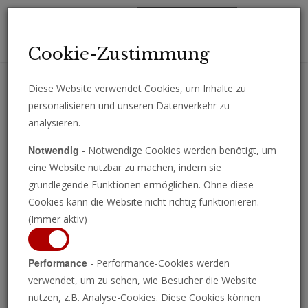
Toggl
Cookie-Zustimmung
navig
Diese Website verwendet Cookies, um Inhalte zu
personalisieren und unseren Datenverkehr zu
Erhalten Sie wichtige Analysen, Kommentare und Nachrichten
analysieren.
direkt per E-Mail.
Notwendig
- Notwendige Cookies werden benötigt, um
ABONNIEREN
eine Website nutzbar zu machen, indem sie
grundlegende Funktionen ermöglichen. Ohne diese
Cookies kann die Website nicht richtig funktionieren.
(Immer aktiv)
Die Fortsetzung von der Krieg
Performance
- Performance-Cookies werden
verwendet, um zu sehen, wie Besucher die Website
der Willen
nutzen, z.B. Analyse-Cookies. Diese Cookies können