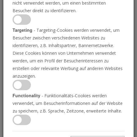
Veröffentlicht am 19. Mai 2026 • 26 Minuten
nicht verwendet werden, um einen bestimmten
In Römer 7 wird der persönliche Kampf des Apostels Paulus
Besucher direkt zu identifizieren.
gegen die Begierden des Fleisches beschrieben. Erfahren Sie,
wie Paulus diesen Willenskampf gewonnen hat.
Targeting
- Targeting-Cookies werden verwendet, um
0
Besucher zwischen verschiedenen Websites zu
seconds
of
identifizieren, z.B. Inhaltspartner, Bannernetzwerke.
0
Download MP3 (25.80 Mb)
Diese Cookies können von Unternehmen verwendet
seconds
werden, um ein Profil der Besucherinteressen zu
erstellen oder relevante Werbung auf anderen Websites
anzuzeigen.
Weitere Podcasts
Entwickelt Deutschland heimlich
Functionality
- Funktionalitäts-Cookies werden
Massenvernichtungswaffen?
verwendet, um Besucherinformationen auf der Website
Vorsicht vor falscher Bekehrung
zu speichern, z.B. Sprache, Zeitzone, erweiterte Inhalte.
Das Praktischste auf der Welt
Ihre tägliche Pilgerreise