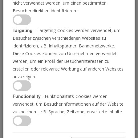
nicht verwendet werden, um einen bestimmten
Besucher direkt zu identifizieren.
Targeting
- Targeting-Cookies werden verwendet, um
Besucher zwischen verschiedenen Websites zu
GETTY IMAGES, KASSANDRA VERBOUT/DIE POSAUNE
identifizieren, z.B. Inhaltspartner, Bannernetzwerke.
Diese Cookies können von Unternehmen verwendet
Peter Thiel flieht aus den
werden, um ein Profil der Besucherinteressen zu
erstellen oder relevante Werbung auf anderen Websites
USA, weil er einen
anzuzeigen.
Atomkrieg befürchtet
Functionality
- Funktionalitäts-Cookies werden
verwendet, um Besucherinformationen auf der Website
zu speichern, z.B. Sprache, Zeitzone, erweiterte Inhalte.
JOSUE MICHELS
• 01.06.2026
L
aut einem Bericht der
New York Times
vom 28. Mai