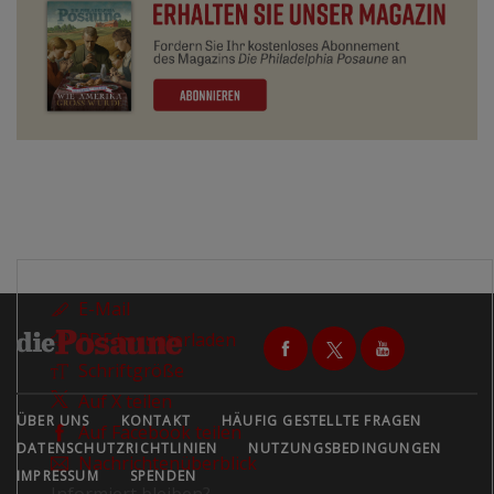
E-Mail
PDF herunterladen
Schriftgröße
Auf X teilen
ÜBER UNS
KONTAKT
HÄUFIG GESTELLTE FRAGEN
Auf Facebook teilen
DATENSCHUTZRICHTLINIEN
NUTZUNGSBEDINGUNGEN
Nachrichtenüberblick
IMPRESSUM
SPENDEN