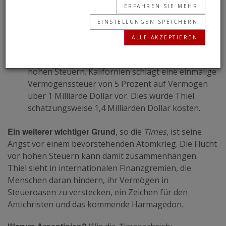
hat der deutsch-amerikanische Milliardär Peter
ERFAHREN SIE MEHR
Thiel seine Familie nach Buenos Aires, Argentinien,
EINSTELLUNGEN SPEICHERN
verlegt.
ALLE AKZEPTIEREN
Ein Grund
für den Umzug des Mitbegründers von
PayPal und Palantir Technologies ist die Flucht vor
hohen Steuern. Kalifornien schlägt eine einmalige
Vermögenssteuer von 5 Prozent auf Vermögen
über 1 Milliarde Dollar vor. Dies würde Thiel
schätzungsweise 1,4 Milliarden Dollar kosten.
Ein weiterer wichtiger Grund
, so die
Times
, ist seine
Angst vor einem bevorstehenden Atomkrieg. Die Flucht
vor hohen Steuern kann damit zusammenhängen.
Thiel sieht in internationalen Finanzgremien, die
Menschen daran hindern, ihr Vermögen in
Steueroasen zu verstecken, ein Zeichen für den
Antichristen und das kommende Harmagedon.