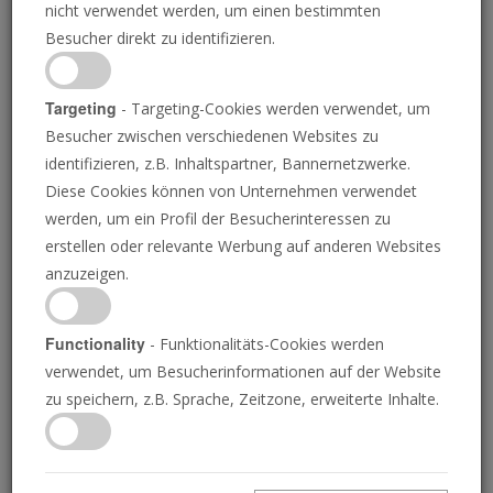
nicht verwendet werden, um einen bestimmten
Besucher direkt zu identifizieren.
Targeting
- Targeting-Cookies werden verwendet, um
Besucher zwischen verschiedenen Websites zu
KASSIE VERBOUT/POSAUNE
identifizieren, z.B. Inhaltspartner, Bannernetzwerke.
Diese Cookies können von Unternehmen verwendet
werden, um ein Profil der Besucherinteressen zu
Ein weiteres
erstellen oder relevante Werbung auf anderen Websites
anzuzeigen.
beeindruckendes
biblisches Artefakt
Functionality
- Funktionalitäts-Cookies werden
verwendet, um Besucherinformationen auf der Website
wurde ausgegraben
zu speichern, z.B. Sprache, Zeitzone, erweiterte Inhalte.
GERALD FLURRY
• 07.03.2018