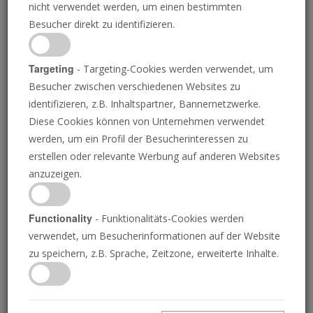
nicht verwendet werden, um einen bestimmten
Besucher direkt zu identifizieren.
Targeting
- Targeting-Cookies werden verwendet, um
Besucher zwischen verschiedenen Websites zu
ISTOCK.COM/FROZENSHUTTER
identifizieren, z.B. Inhaltspartner, Bannernetzwerke.
Diese Cookies können von Unternehmen verwendet
werden, um ein Profil der Besucherinteressen zu
Warum die Posaune
erstellen oder relevante Werbung auf anderen Websites
anzuzeigen.
beobachtet, dass
Amerika seinen letzten
Functionality
- Funktionalitäts-Cookies werden
verwendet, um Besucherinformationen auf der Website
Krieg gewonnen hat
zu speichern, z.B. Sprache, Zeitzone, erweiterte Inhalte.
Amerikas militärische Siege liegen zurück. Der