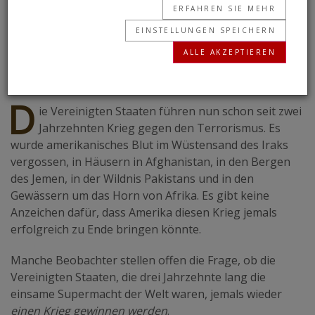
ERFAHREN SIE MEHR
Artikel zeigt, warum diese Schwäche ein
EINSTELLUNGEN SPEICHERN
entscheidender Trend in der Weltpolitik ist.
ALLE AKZEPTIEREN
STEPHEN FLURRY
• 16.08.2021
D
ie Vereinigten Staaten führen nun schon seit zwei
Jahrzehnten Krieg gegen den Terrorismus. Es
wurde amerikanisches Blut im Wüstensand des Iraks
vergossen, in Häusern in Afghanistan, in den Bergen
des Jemen, in der Wildnis Pakistans und in den
Gewässern um das Horn von Afrika. Es gibt keine
Anzeichen dafür, dass Amerika diesen Krieg jemals
erfolgreich zu Ende bringen könnte.
Manche Beobachter stellen offen die Frage, ob die
Vereinigten Staaten, die drei Jahrzehnte lang die
einsame Supermacht der Welt waren, jemals wieder
einen Krieg gewinnen werden
.