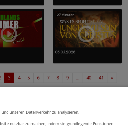
27 Minuten
05.05.2026
2
3
4
5
6
7
8
9
…
40
41
»
 36
488
von insgesamt
.
n und unseren Datenverkehr zu analysieren.
site nutzbar zu machen, indem sie grundlegende Funktionen