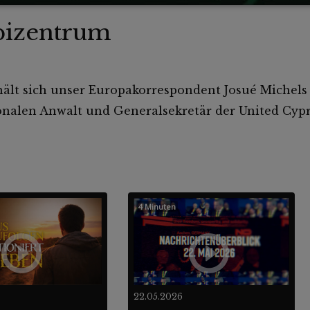
pizentrum
hält sich unser Europakorrespondent Josué Michels
nalen Anwalt und Generalsekretär der United Cypr
4 Minuten
22.05.2026