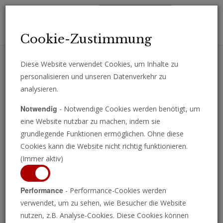
Toggl
Cookie-Zustimmung
navig
Diese Website verwendet Cookies, um Inhalte zu
personalisieren und unseren Datenverkehr zu
Erhalten Sie wichtige Analysen, Kommentare und Nachrichten
analysieren.
direkt per E-Mail.
Notwendig
- Notwendige Cookies werden benötigt, um
ABONNIEREN
eine Website nutzbar zu machen, indem sie
grundlegende Funktionen ermöglichen. Ohne diese
Cookies kann die Website nicht richtig funktionieren.
(Immer aktiv)
Programm ansehen
Performance
- Performance-Cookies werden
verwendet, um zu sehen, wie Besucher die Website
nutzen, z.B. Analyse-Cookies. Diese Cookies können