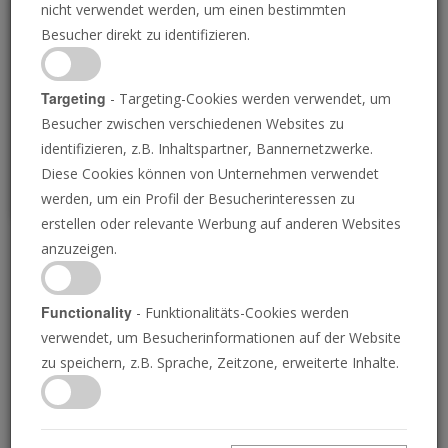
nicht verwendet werden, um einen bestimmten
Loading
Besucher direkt zu identifizieren.
P
Targeting
- Targeting-Cookies werden verwendet, um
Besucher zwischen verschiedenen Websites zu
identifizieren, z.B. Inhaltspartner, Bannernetzwerke.
Diese Cookies können von Unternehmen verwendet
werden, um ein Profil der Besucherinteressen zu
erstellen oder relevante Werbung auf anderen Websites
anzuzeigen.
Wiederbelebung des
Psalters von Tara
Functionality
- Funktionalitäts-Cookies werden
verwendet, um Besucherinformationen auf der Website
zu speichern, z.B. Sprache, Zeitzone, erweiterte Inhalte.
28.07.2023 • 25 Minuten
Der Prophet Jeremia sammelte und ordnete die
Psalmen von König David in seinem Buch Der