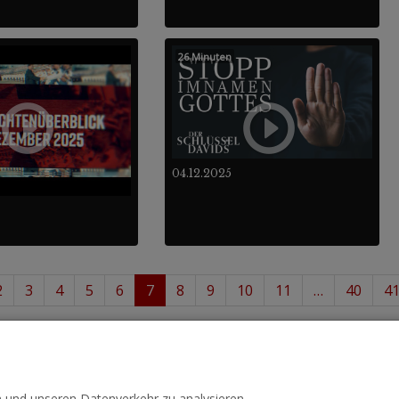
26 Minuten
04.12.2025
2
3
4
5
6
7
8
9
10
11
…
40
4
 84
488
von insgesamt
.
n und unseren Datenverkehr zu analysieren.