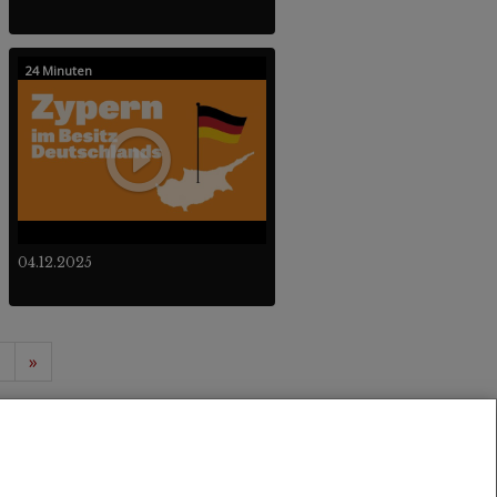
24 Minuten
04.12.2025
1
»