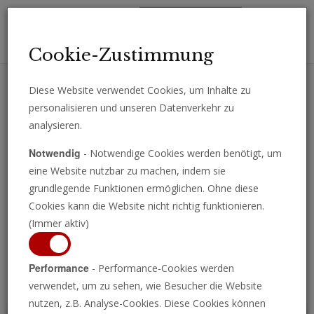
Toggl
Cookie-Zustimmung
navig
Diese Website verwendet Cookies, um Inhalte zu
personalisieren und unseren Datenverkehr zu
Erhalten Sie wichtige Analysen, Kommentare und Nachrichten
analysieren.
direkt per E-Mail.
Notwendig
- Notwendige Cookies werden benötigt, um
ABONNIEREN
eine Website nutzbar zu machen, indem sie
grundlegende Funktionen ermöglichen. Ohne diese
Cookies kann die Website nicht richtig funktionieren.
(Immer aktiv)
Programm ansehen
Performance
- Performance-Cookies werden
verwendet, um zu sehen, wie Besucher die Website
nutzen, z.B. Analyse-Cookies. Diese Cookies können