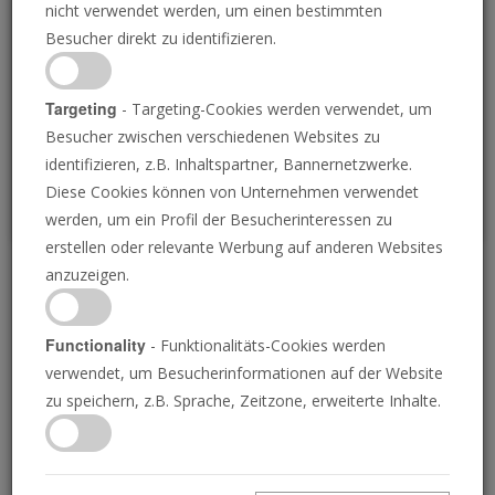
nicht verwendet werden, um einen bestimmten
Loading
Besucher direkt zu identifizieren.
P
Targeting
- Targeting-Cookies werden verwendet, um
Besucher zwischen verschiedenen Websites zu
identifizieren, z.B. Inhaltspartner, Bannernetzwerke.
Diese Cookies können von Unternehmen verwendet
werden, um ein Profil der Besucherinteressen zu
erstellen oder relevante Werbung auf anderen Websites
anzuzeigen.
Warum lässt Gott Leid
zu?
Functionality
- Funktionalitäts-Cookies werden
verwendet, um Besucherinformationen auf der Website
zu speichern, z.B. Sprache, Zeitzone, erweiterte Inhalte.
11.06.2018 • 6 Minuten
Unsere Welt ist voller Leid. Warum?