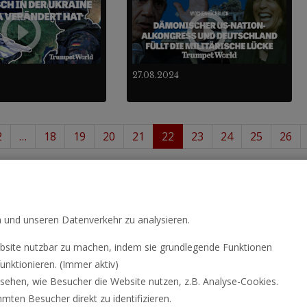
27.08.2024
2
…
18
19
20
21
22
23
24
25
26
- 264
488
von insgesamt
.
n und unseren Datenverkehr zu analysieren.
site nutzbar zu machen, indem sie grundlegende Funktionen
unktionieren. (Immer aktiv)
hen, wie Besucher die Website nutzen, z.B. Analyse-Cookies.
ten Besucher direkt zu identifizieren.