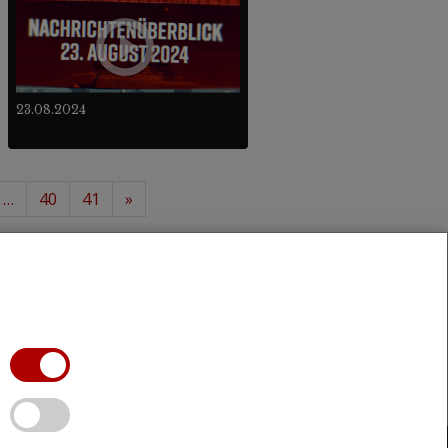
23.08.2024
…
40
41
»