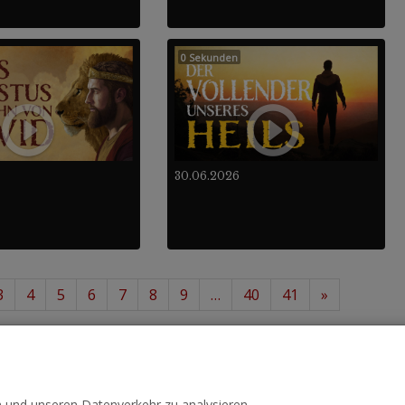
0 Sekunden
30.06.2026
3
4
5
6
7
8
9
…
40
41
»
12
488
von insgesamt
.
n und unseren Datenverkehr zu analysieren.