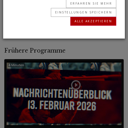
ERFAHREN SIE MEHR
globaler Akteur. Dennoch befindet es sich
EINSTELLUNGEN SPEICHERN
ständig im Umbruch. Warum? Was fehlt Europa,
ALLE AKZEPTIEREN
um seine Konkurrenten zu überholen?
Frühere Programme
4 Minuten