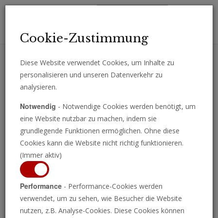
Toggl
Cookie-Zustimmung
navig
Diese Website verwendet Cookies, um Inhalte zu
personalisieren und unseren Datenverkehr zu
Erhalten Sie wichtige Analysen, Kommentare und Nachrichten
analysieren.
direkt per E-Mail.
Notwendig
- Notwendige Cookies werden benötigt, um
ABONNIEREN
eine Website nutzbar zu machen, indem sie
grundlegende Funktionen ermöglichen. Ohne diese
Cookies kann die Website nicht richtig funktionieren.
(Immer aktiv)
Programm ansehen
Performance
- Performance-Cookies werden
verwendet, um zu sehen, wie Besucher die Website
nutzen, z.B. Analyse-Cookies. Diese Cookies können