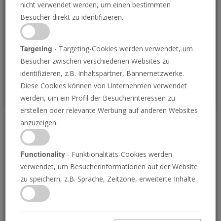
nicht verwendet werden, um einen bestimmten
Loading
Besucher direkt zu identifizieren.
P
Targeting
- Targeting-Cookies werden verwendet, um
Besucher zwischen verschiedenen Websites zu
identifizieren, z.B. Inhaltspartner, Bannernetzwerke.
Diese Cookies können von Unternehmen verwendet
werden, um ein Profil der Besucherinteressen zu
erstellen oder relevante Werbung auf anderen Websites
anzuzeigen.
Warum ein starker
deutscher Führer
Functionality
- Funktionalitäts-Cookies werden
verwendet, um Besucherinformationen auf der Website
unmittelbar bevorsteht
zu speichern, z.B. Sprache, Zeitzone, erweiterte Inhalte.
15.09.2025 • 39 Minuten
In vielerlei Hinsicht ist Europa ein mächtiger