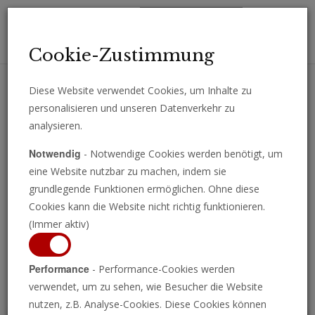
Toggl
Cookie-Zustimmung
navig
Diese Website verwendet Cookies, um Inhalte zu
personalisieren und unseren Datenverkehr zu
Erhalten Sie wichtige Analysen, Kommentare und Nachrichten
analysieren.
direkt per E-Mail.
Notwendig
- Notwendige Cookies werden benötigt, um
ABONNIEREN
eine Website nutzbar zu machen, indem sie
grundlegende Funktionen ermöglichen. Ohne diese
Cookies kann die Website nicht richtig funktionieren.
(Immer aktiv)
Programm ansehen
Performance
- Performance-Cookies werden
verwendet, um zu sehen, wie Besucher die Website
nutzen, z.B. Analyse-Cookies. Diese Cookies können