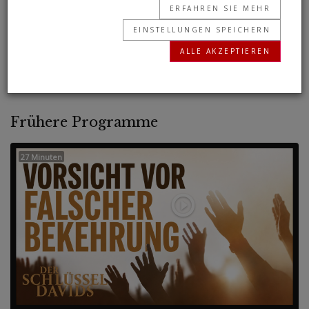
ERFAHREN SIE MEHR
globaler Akteur. Dennoch befindet es sich
EINSTELLUNGEN SPEICHERN
ständig im Umbruch. Warum? Was fehlt Europa,
ALLE AKZEPTIEREN
um seine Konkurrenten zu überholen?
Frühere Programme
27 Minuten