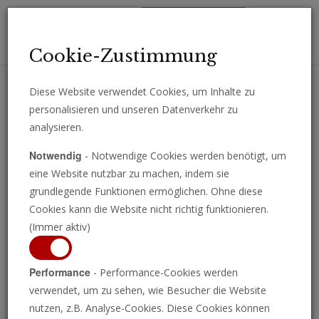
Toggl
Cookie-Zustimmung
navig
Diese Website verwendet Cookies, um Inhalte zu
personalisieren und unseren Datenverkehr zu
Erhalten Sie wichtige Analysen, Kommentare und Nachrichten
analysieren.
direkt per E-Mail.
Notwendig
- Notwendige Cookies werden benötigt, um
ABONNIEREN
eine Website nutzbar zu machen, indem sie
grundlegende Funktionen ermöglichen. Ohne diese
Cookies kann die Website nicht richtig funktionieren.
(Immer aktiv)
Programm ansehen
Performance
- Performance-Cookies werden
verwendet, um zu sehen, wie Besucher die Website
nutzen, z.B. Analyse-Cookies. Diese Cookies können