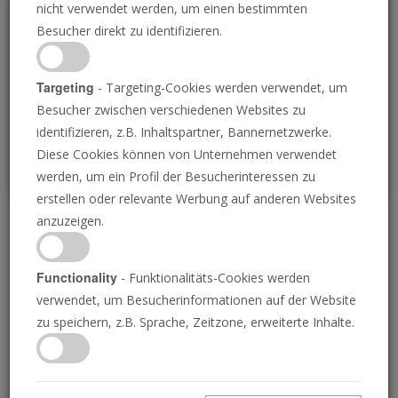
nicht verwendet werden, um einen bestimmten
Loading
Besucher direkt zu identifizieren.
P
Targeting
- Targeting-Cookies werden verwendet, um
Besucher zwischen verschiedenen Websites zu
identifizieren, z.B. Inhaltspartner, Bannernetzwerke.
Diese Cookies können von Unternehmen verwendet
werden, um ein Profil der Besucherinteressen zu
erstellen oder relevante Werbung auf anderen Websites
anzuzeigen.
Putin erinnert sich an
Jugoslawien
Functionality
- Funktionalitäts-Cookies werden
verwendet, um Besucherinformationen auf der Website
zu speichern, z.B. Sprache, Zeitzone, erweiterte Inhalte.
14.07.2023 • 24 Minuten
Der russische Präsident Wladimir Putin hat die
Ukraine ohne Grund angegriffen, so scheint es