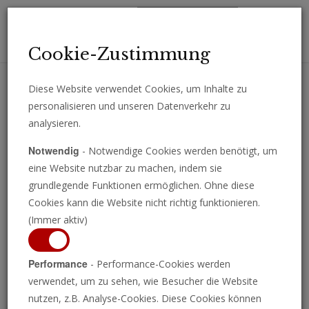
Toggl
Cookie-Zustimmung
navig
Diese Website verwendet Cookies, um Inhalte zu
personalisieren und unseren Datenverkehr zu
Erhalten Sie wichtige Analysen, Kommentare und Nachrichten
analysieren.
direkt per E-Mail.
Notwendig
- Notwendige Cookies werden benötigt, um
ABONNIEREN
eine Website nutzbar zu machen, indem sie
grundlegende Funktionen ermöglichen. Ohne diese
Cookies kann die Website nicht richtig funktionieren.
(Immer aktiv)
Programm ansehen
Performance
- Performance-Cookies werden
verwendet, um zu sehen, wie Besucher die Website
nutzen, z.B. Analyse-Cookies. Diese Cookies können