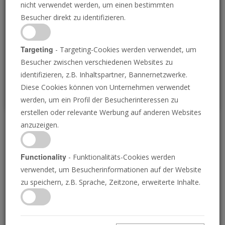
nicht verwendet werden, um einen bestimmten
Loading
Besucher direkt zu identifizieren.
P
Targeting
- Targeting-Cookies werden verwendet, um
Besucher zwischen verschiedenen Websites zu
identifizieren, z.B. Inhaltspartner, Bannernetzwerke.
Diese Cookies können von Unternehmen verwendet
werden, um ein Profil der Besucherinteressen zu
erstellen oder relevante Werbung auf anderen Websites
anzuzeigen.
Nachrichtenüberblick 7.
Juni 2024
Functionality
- Funktionalitäts-Cookies werden
verwendet, um Besucherinformationen auf der Website
zu speichern, z.B. Sprache, Zeitzone, erweiterte Inhalte.
07.06.2024 • 3 Minuten
Die Posaune liefert die Nachrichten von
morgen, heute! Verstehen Sie Ihre Welt.