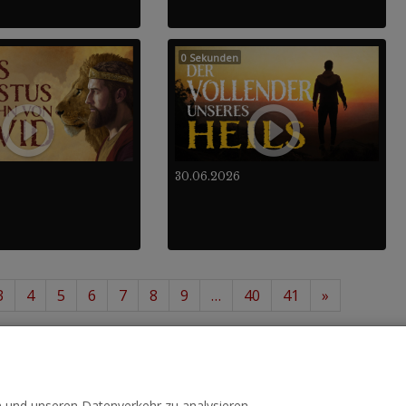
0 Sekunden
30.06.2026
3
4
5
6
7
8
9
…
40
41
»
12
488
von insgesamt
.
n und unseren Datenverkehr zu analysieren.