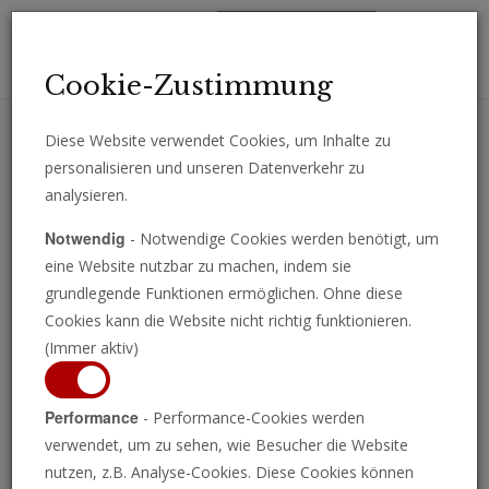
Toggl
Cookie-Zustimmung
navig
Diese Website verwendet Cookies, um Inhalte zu
personalisieren und unseren Datenverkehr zu
Erhalten Sie wichtige Analysen, Kommentare und Nachrichten
analysieren.
direkt per E-Mail.
Notwendig
- Notwendige Cookies werden benötigt, um
ABONNIEREN
eine Website nutzbar zu machen, indem sie
grundlegende Funktionen ermöglichen. Ohne diese
Cookies kann die Website nicht richtig funktionieren.
(Immer aktiv)
Programm ansehen
Performance
- Performance-Cookies werden
verwendet, um zu sehen, wie Besucher die Website
nutzen, z.B. Analyse-Cookies. Diese Cookies können