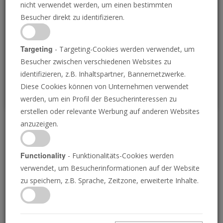
nicht verwendet werden, um einen bestimmten
Loading
Besucher direkt zu identifizieren.
P
Targeting
- Targeting-Cookies werden verwendet, um
Besucher zwischen verschiedenen Websites zu
identifizieren, z.B. Inhaltspartner, Bannernetzwerke.
Diese Cookies können von Unternehmen verwendet
werden, um ein Profil der Besucherinteressen zu
erstellen oder relevante Werbung auf anderen Websites
anzuzeigen.
Nachrichtenüberblick 3.
Juni 2024
Functionality
- Funktionalitäts-Cookies werden
verwendet, um Besucherinformationen auf der Website
zu speichern, z.B. Sprache, Zeitzone, erweiterte Inhalte.
03.06.2024 • 3 Minuten
Die Posaune liefert die Nachrichten von
morgen, heute! Verstehen Sie Ihre Welt.