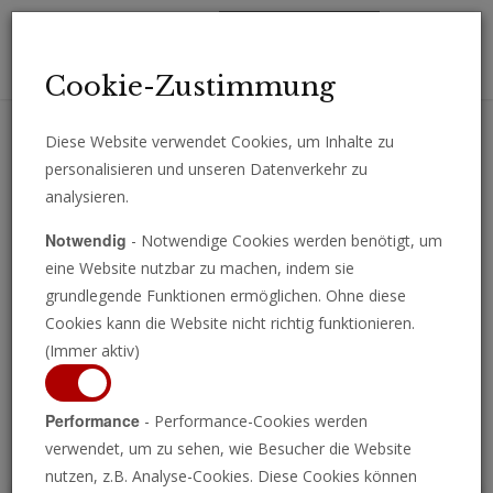
Toggl
Cookie-Zustimmung
navig
Diese Website verwendet Cookies, um Inhalte zu
personalisieren und unseren Datenverkehr zu
Erhalten Sie wichtige Analysen, Kommentare und Nachrichten
analysieren.
direkt per E-Mail.
Notwendig
- Notwendige Cookies werden benötigt, um
ABONNIEREN
eine Website nutzbar zu machen, indem sie
grundlegende Funktionen ermöglichen. Ohne diese
Cookies kann die Website nicht richtig funktionieren.
(Immer aktiv)
Programm ansehen
Performance
- Performance-Cookies werden
verwendet, um zu sehen, wie Besucher die Website
nutzen, z.B. Analyse-Cookies. Diese Cookies können