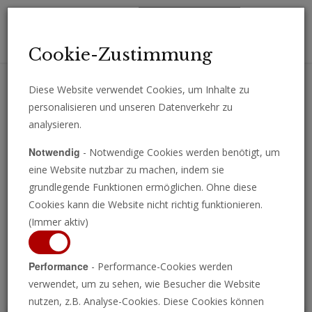
Toggl
Cookie-Zustimmung
navig
Diese Website verwendet Cookies, um Inhalte zu
personalisieren und unseren Datenverkehr zu
Erhalten Sie wichtige Analysen, Kommentare und Nachrichten
analysieren.
direkt per E-Mail.
Notwendig
- Notwendige Cookies werden benötigt, um
ABONNIEREN
eine Website nutzbar zu machen, indem sie
grundlegende Funktionen ermöglichen. Ohne diese
Cookies kann die Website nicht richtig funktionieren.
(Immer aktiv)
Programm ansehen
Performance
- Performance-Cookies werden
verwendet, um zu sehen, wie Besucher die Website
nutzen, z.B. Analyse-Cookies. Diese Cookies können