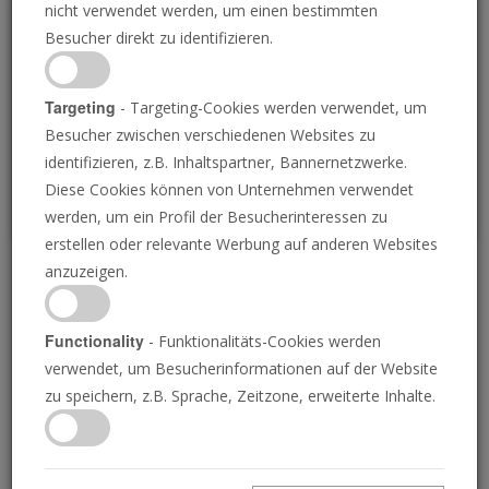
nicht verwendet werden, um einen bestimmten
Loading
Besucher direkt zu identifizieren.
P
Targeting
- Targeting-Cookies werden verwendet, um
Besucher zwischen verschiedenen Websites zu
identifizieren, z.B. Inhaltspartner, Bannernetzwerke.
Diese Cookies können von Unternehmen verwendet
werden, um ein Profil der Besucherinteressen zu
erstellen oder relevante Werbung auf anderen Websites
anzuzeigen.
KI und das Verständnis
von dunklen Sprüchen
Functionality
- Funktionalitäts-Cookies werden
verwendet, um Besucherinformationen auf der Website
zu speichern, z.B. Sprache, Zeitzone, erweiterte Inhalte.
17.10.2025 • 22 Minuten
Einer der alarmierendsten Trends in dieser
Endzeit ist der Aufstieg der künstlichen