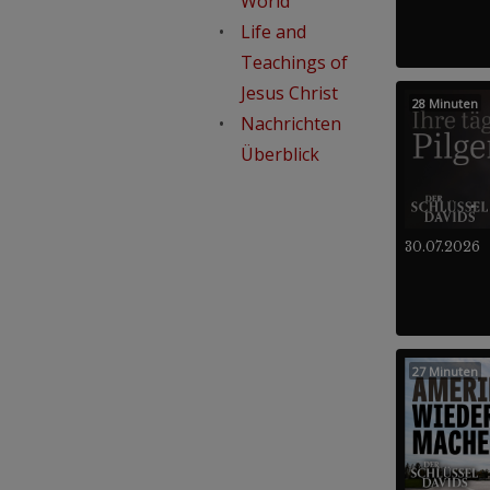
World
Life and
Teachings of
Jesus Christ
28 Minuten
Nachrichten
Überblick
30.07.2026
27 Minuten