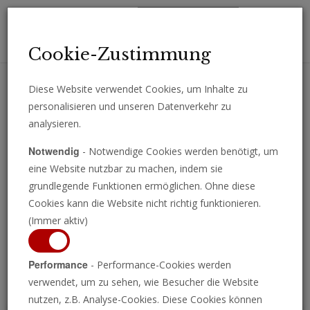
Toggl
Cookie-Zustimmung
navig
Diese Website verwendet Cookies, um Inhalte zu
personalisieren und unseren Datenverkehr zu
Erhalten Sie wichtige Analysen, Kommentare und Nachrichten
analysieren.
direkt per E-Mail.
Notwendig
- Notwendige Cookies werden benötigt, um
ABONNIEREN
eine Website nutzbar zu machen, indem sie
grundlegende Funktionen ermöglichen. Ohne diese
Cookies kann die Website nicht richtig funktionieren.
(Immer aktiv)
Programm ansehen
Performance
- Performance-Cookies werden
verwendet, um zu sehen, wie Besucher die Website
nutzen, z.B. Analyse-Cookies. Diese Cookies können