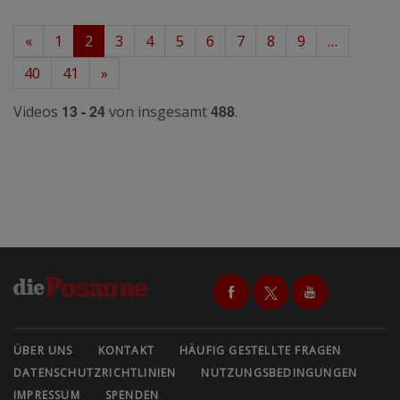
«
1
2
3
4
5
6
7
8
9
…
40
41
»
13 - 24
488
Videos
von insgesamt
.
ÜBER UNS
KONTAKT
HÄUFIG GESTELLTE FRAGEN
DATENSCHUTZRICHTLINIEN
NUTZUNGSBEDINGUNGEN
IMPRESSUM
SPENDEN