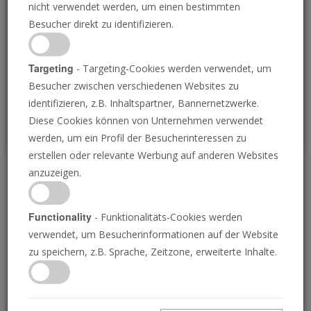
nicht verwendet werden, um einen bestimmten
Loading
Besucher direkt zu identifizieren.
P
Targeting
- Targeting-Cookies werden verwendet, um
Besucher zwischen verschiedenen Websites zu
identifizieren, z.B. Inhaltspartner, Bannernetzwerke.
Diese Cookies können von Unternehmen verwendet
werden, um ein Profil der Besucherinteressen zu
erstellen oder relevante Werbung auf anderen Websites
anzuzeigen.
Geheimnis der Zeitalter
Functionality
- Funktionalitäts-Cookies werden
12.09.2025 • 25 Minuten
verwendet, um Besucherinformationen auf der Website
Die Bibel wird das Buch genannt, das niemand
zu speichern, z.B. Sprache, Zeitzone, erweiterte Inhalte.
kennt, aber Sie können die sieben
grundlegenden Geheimnisse des wichtigsten
Buches der Welt entschlüsseln.