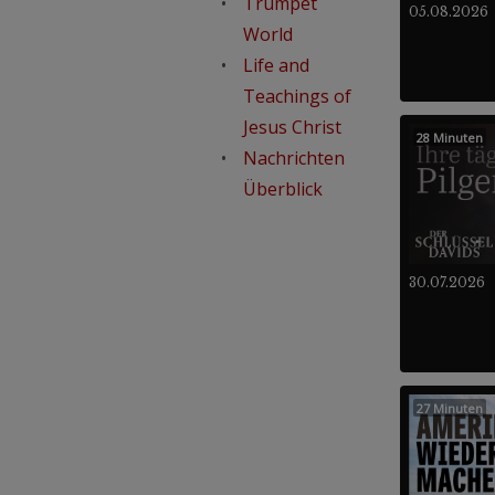
Trumpet
05.08.2026
World
Life and
Teachings of
Jesus Christ
28 Minuten
Nachrichten
Überblick
30.07.2026
27 Minuten