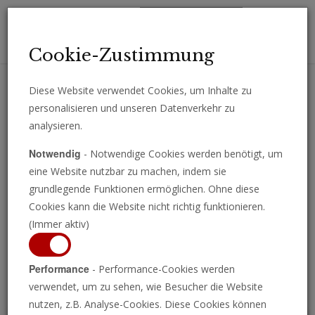
Toggl
Cookie-Zustimmung
navig
Diese Website verwendet Cookies, um Inhalte zu
personalisieren und unseren Datenverkehr zu
Erhalten Sie wichtige Analysen, Kommentare und Nachrichten
analysieren.
direkt per E-Mail.
Notwendig
- Notwendige Cookies werden benötigt, um
ABONNIEREN
eine Website nutzbar zu machen, indem sie
grundlegende Funktionen ermöglichen. Ohne diese
Cookies kann die Website nicht richtig funktionieren.
(Immer aktiv)
Programm ansehen
Performance
- Performance-Cookies werden
verwendet, um zu sehen, wie Besucher die Website
nutzen, z.B. Analyse-Cookies. Diese Cookies können