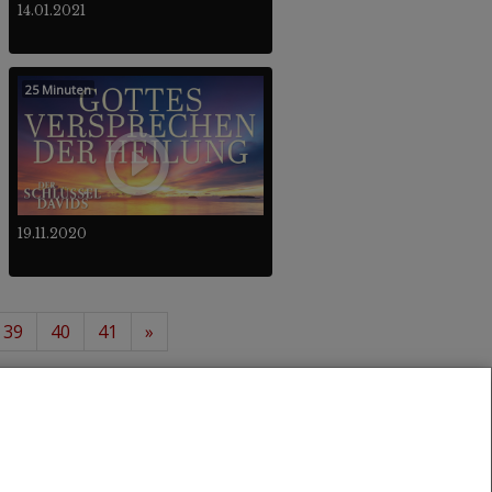
14.01.2021
25 Minuten
19.11.2020
39
40
41
»