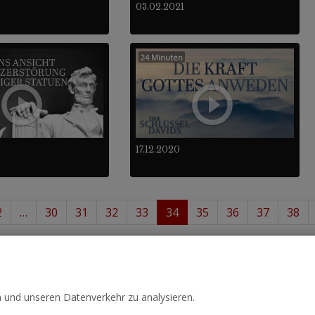
03.02.2021
24 Minuten
17.12.2020
2
…
30
31
32
33
34
35
36
37
38
- 408
488
von insgesamt
.
n und unseren Datenverkehr zu analysieren.