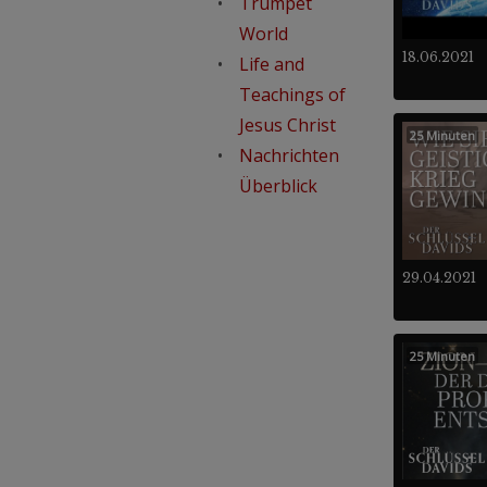
Trumpet
World
18.06.2021
Life and
Teachings of
Jesus Christ
25 Minuten
Nachrichten
Überblick
29.04.2021
25 Minuten