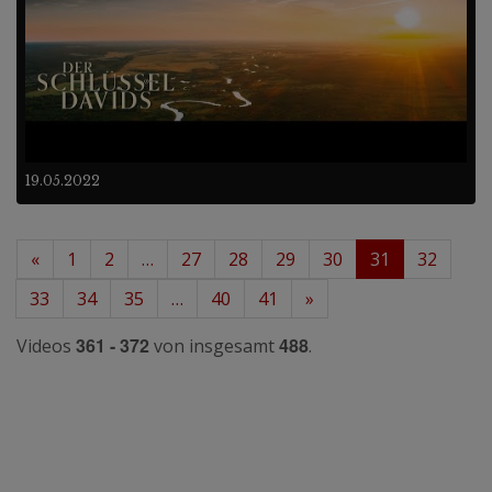
19.05.2022
«
1
2
…
27
28
29
30
31
32
33
34
35
…
40
41
»
361 - 372
488
Videos
von insgesamt
.