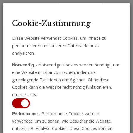
Toggl
Cookie-Zustimmung
navig
Diese Website verwendet Cookies, um Inhalte zu
personalisieren und unseren Datenverkehr zu
Erhalten Sie wichtige Analysen, Kommentare und Nachrichten
analysieren.
direkt per E-Mail.
Notwendig
- Notwendige Cookies werden benötigt, um
ABONNIEREN
eine Website nutzbar zu machen, indem sie
grundlegende Funktionen ermöglichen. Ohne diese
Cookies kann die Website nicht richtig funktionieren.
(Immer aktiv)
Programm ansehen
Performance
- Performance-Cookies werden
verwendet, um zu sehen, wie Besucher die Website
nutzen, z.B. Analyse-Cookies. Diese Cookies können