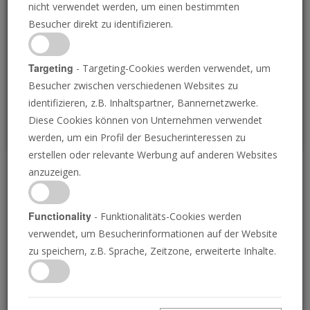
nicht verwendet werden, um einen bestimmten
Loading
Besucher direkt zu identifizieren.
P
Targeting
- Targeting-Cookies werden verwendet, um
Besucher zwischen verschiedenen Websites zu
identifizieren, z.B. Inhaltspartner, Bannernetzwerke.
Diese Cookies können von Unternehmen verwendet
werden, um ein Profil der Besucherinteressen zu
erstellen oder relevante Werbung auf anderen Websites
anzuzeigen.
Eine Welt gefangen
gehalten
Functionality
- Funktionalitäts-Cookies werden
verwendet, um Besucherinformationen auf der Website
zu speichern, z.B. Sprache, Zeitzone, erweiterte Inhalte.
21.09.2023 • 23 Minuten
Die menschliche Definition von Freiheit
unterscheidet sich sehr von der Gottes. Aus