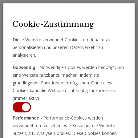
Toggl
Cookie-Zustimmung
navig
Diese Website verwendet Cookies, um Inhalte zu
personalisieren und unseren Datenverkehr zu
Erhalten Sie wichtige Analysen, Kommentare und Nachrichten
analysieren.
direkt per E-Mail.
Notwendig
- Notwendige Cookies werden benötigt, um
ABONNIEREN
eine Website nutzbar zu machen, indem sie
grundlegende Funktionen ermöglichen. Ohne diese
Cookies kann die Website nicht richtig funktionieren.
(Immer aktiv)
Programm ansehen
Performance
- Performance-Cookies werden
verwendet, um zu sehen, wie Besucher die Website
nutzen, z.B. Analyse-Cookies. Diese Cookies können