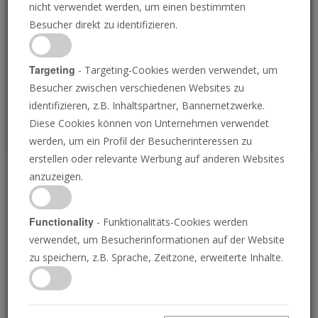
nicht verwendet werden, um einen bestimmten
Loading
Besucher direkt zu identifizieren.
P
Targeting
- Targeting-Cookies werden verwendet, um
Besucher zwischen verschiedenen Websites zu
identifizieren, z.B. Inhaltspartner, Bannernetzwerke.
Diese Cookies können von Unternehmen verwendet
werden, um ein Profil der Besucherinteressen zu
erstellen oder relevante Werbung auf anderen Websites
anzuzeigen.
Eine Welt gefangen
gehalten
Functionality
- Funktionalitäts-Cookies werden
verwendet, um Besucherinformationen auf der Website
zu speichern, z.B. Sprache, Zeitzone, erweiterte Inhalte.
21.09.2023 • 23 Minuten
Die menschliche Definition von Freiheit
unterscheidet sich sehr von der Gottes. Aus