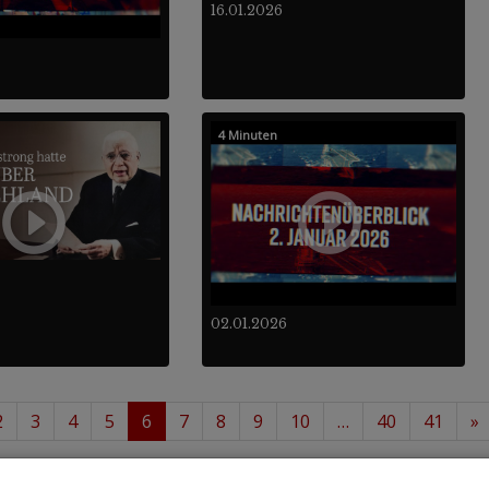
16.01.2026
4 Minuten
02.01.2026
2
3
4
5
6
7
8
9
10
…
40
41
»
 72
488
von insgesamt
.