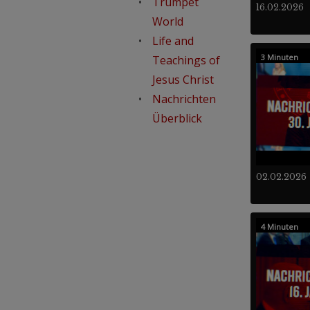
Trumpet
16.02.2026
World
Life and
3 Minuten
Teachings of
Jesus Christ
Nachrichten
Überblick
02.02.2026
4 Minuten