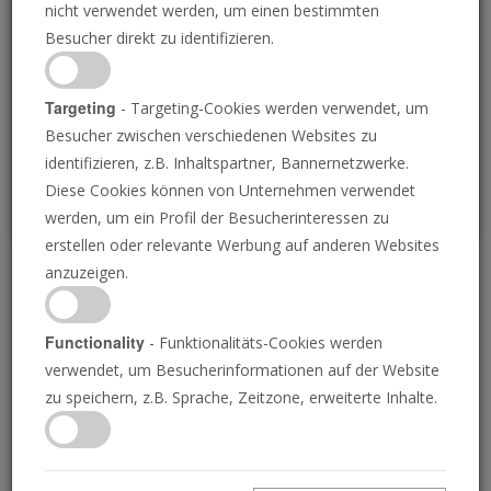
nicht verwendet werden, um einen bestimmten
Loading
Besucher direkt zu identifizieren.
P
Targeting
- Targeting-Cookies werden verwendet, um
Besucher zwischen verschiedenen Websites zu
identifizieren, z.B. Inhaltspartner, Bannernetzwerke.
Diese Cookies können von Unternehmen verwendet
werden, um ein Profil der Besucherinteressen zu
erstellen oder relevante Werbung auf anderen Websites
anzuzeigen.
Die zehn Könige – die
eine Hälfte ist bereits
Functionality
- Funktionalitäts-Cookies werden
verwendet, um Besucherinformationen auf der Website
auferstanden
zu speichern, z.B. Sprache, Zeitzone, erweiterte Inhalte.
05.05.2023 • 24 Minuten
In Europa braut sich Unheil zusammen. Obwohl