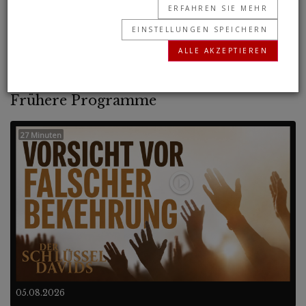
ERFAHREN SIE MEHR
die Welt es nicht sehen kann, erhebt sich jetzt
EINSTELLUNGEN SPEICHERN
eine schreckliche europäische Supermacht!
ALLE AKZEPTIEREN
Frühere Programme
27 Minuten
05.08.2026