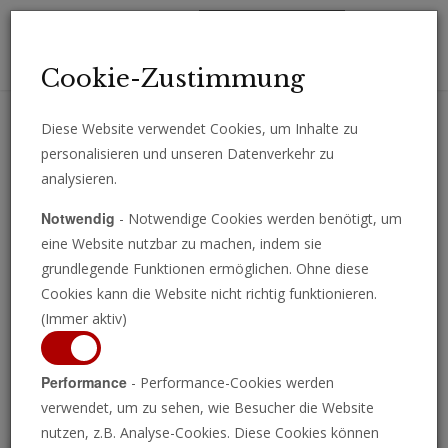
Toggl
Cookie-Zustimmung
navig
Diese Website verwendet Cookies, um Inhalte zu
personalisieren und unseren Datenverkehr zu
Erhalten Sie wichtige Analysen, Kommentare und Nachrichten
analysieren.
direkt per E-Mail.
Notwendig
- Notwendige Cookies werden benötigt, um
ABONNIEREN
eine Website nutzbar zu machen, indem sie
grundlegende Funktionen ermöglichen. Ohne diese
Cookies kann die Website nicht richtig funktionieren.
(Immer aktiv)
Programm ansehen
Performance
- Performance-Cookies werden
verwendet, um zu sehen, wie Besucher die Website
nutzen, z.B. Analyse-Cookies. Diese Cookies können