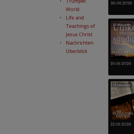
Trumpet
26.06.2026
World
Life and
25 Minuten
Teachings of
Jesus Christ
Nachrichten
Überblick
19.06.2026
26 Minuten
12.06.2026