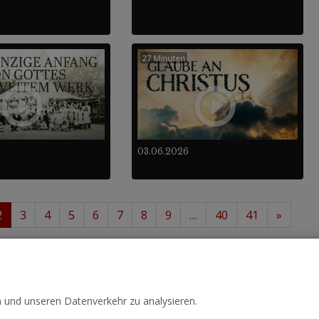
27 Minuten
03.06.2026
2
3
4
5
6
7
8
9
…
40
41
»
 24
488
von insgesamt
.
n und unseren Datenverkehr zu analysieren.