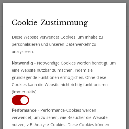
Toggl
Cookie-Zustimmung
navig
Diese Website verwendet Cookies, um Inhalte zu
personalisieren und unseren Datenverkehr zu
Erhalten Sie wichtige Analysen, Kommentare und Nachrichten
analysieren.
direkt per E-Mail.
Notwendig
- Notwendige Cookies werden benötigt, um
ABONNIEREN
eine Website nutzbar zu machen, indem sie
grundlegende Funktionen ermöglichen. Ohne diese
Cookies kann die Website nicht richtig funktionieren.
(Immer aktiv)
Programm ansehen
Performance
- Performance-Cookies werden
verwendet, um zu sehen, wie Besucher die Website
nutzen, z.B. Analyse-Cookies. Diese Cookies können