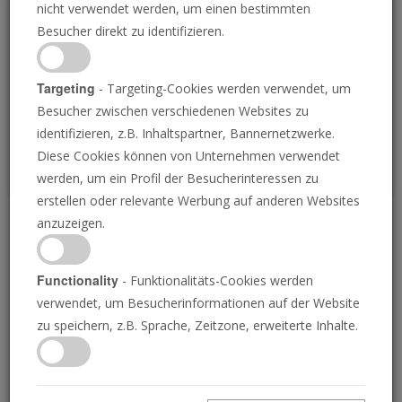
nicht verwendet werden, um einen bestimmten
Loading
Besucher direkt zu identifizieren.
P
Targeting
- Targeting-Cookies werden verwendet, um
Besucher zwischen verschiedenen Websites zu
identifizieren, z.B. Inhaltspartner, Bannernetzwerke.
Diese Cookies können von Unternehmen verwendet
werden, um ein Profil der Besucherinteressen zu
erstellen oder relevante Werbung auf anderen Websites
anzuzeigen.
Die neuzeitliche
Jerobeam-Prophezeiung
Functionality
- Funktionalitäts-Cookies werden
verwendet, um Besucherinformationen auf der Website
zu speichern, z.B. Sprache, Zeitzone, erweiterte Inhalte.
20.01.2023 • 24 Minuten
Gott verspricht, Amerika aus der bitteren Not
zu befreien, in der es sich heute befindet! Aber