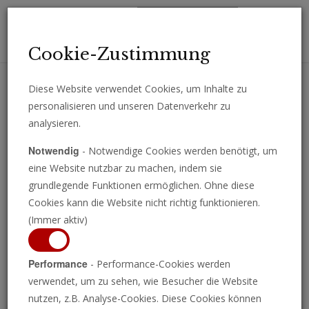
Toggl
Cookie-Zustimmung
navig
Diese Website verwendet Cookies, um Inhalte zu
personalisieren und unseren Datenverkehr zu
Erhalten Sie wichtige Analysen, Kommentare und Nachrichten
analysieren.
direkt per E-Mail.
Notwendig
- Notwendige Cookies werden benötigt, um
ABONNIEREN
eine Website nutzbar zu machen, indem sie
grundlegende Funktionen ermöglichen. Ohne diese
Cookies kann die Website nicht richtig funktionieren.
(Immer aktiv)
Programm ansehen
Performance
- Performance-Cookies werden
verwendet, um zu sehen, wie Besucher die Website
nutzen, z.B. Analyse-Cookies. Diese Cookies können