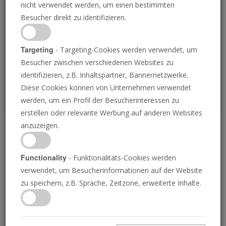
nicht verwendet werden, um einen bestimmten
Loading
Besucher direkt zu identifizieren.
P
Targeting
- Targeting-Cookies werden verwendet, um
Besucher zwischen verschiedenen Websites zu
identifizieren, z.B. Inhaltspartner, Bannernetzwerke.
Diese Cookies können von Unternehmen verwendet
werden, um ein Profil der Besucherinteressen zu
erstellen oder relevante Werbung auf anderen Websites
anzuzeigen.
Was ist die menschliche
Natur?
Functionality
- Funktionalitäts-Cookies werden
verwendet, um Besucherinformationen auf der Website
zu speichern, z.B. Sprache, Zeitzone, erweiterte Inhalte.
24.04.2017 • 26 Minuten
Unsere Welt steht am Rande des
Zusammenbruchs. Die Ursache dafür ist die