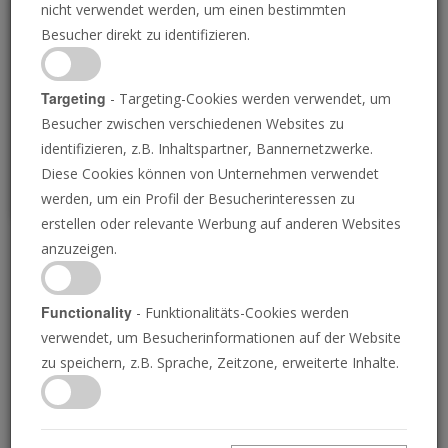
nicht verwendet werden, um einen bestimmten
Loading
Besucher direkt zu identifizieren.
P
Targeting
- Targeting-Cookies werden verwendet, um
Besucher zwischen verschiedenen Websites zu
identifizieren, z.B. Inhaltspartner, Bannernetzwerke.
Diese Cookies können von Unternehmen verwendet
werden, um ein Profil der Besucherinteressen zu
erstellen oder relevante Werbung auf anderen Websites
anzuzeigen.
Die Hoffnung liegt in der
Zeugung
Functionality
- Funktionalitäts-Cookies werden
verwendet, um Besucherinformationen auf der Website
zu speichern, z.B. Sprache, Zeitzone, erweiterte Inhalte.
01.05.2019 • 26 Minuten
Der Apostel Petrus schrieb kurz vor seinem
Märtyrertod zwei außergewöhnlich