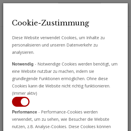
Toggl
Cookie-Zustimmung
navig
Diese Website verwendet Cookies, um Inhalte zu
personalisieren und unseren Datenverkehr zu
Erhalten Sie wichtige Analysen, Kommentare und Nachrichten
analysieren.
direkt per E-Mail.
Notwendig
- Notwendige Cookies werden benötigt, um
ABONNIEREN
eine Website nutzbar zu machen, indem sie
grundlegende Funktionen ermöglichen. Ohne diese
Cookies kann die Website nicht richtig funktionieren.
(Immer aktiv)
Programm ansehen
Performance
- Performance-Cookies werden
verwendet, um zu sehen, wie Besucher die Website
nutzen, z.B. Analyse-Cookies. Diese Cookies können