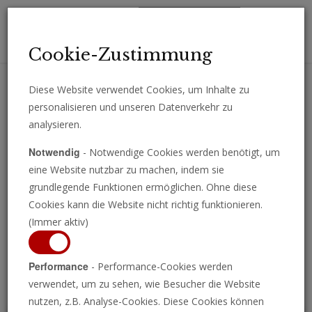
Toggl
Cookie-Zustimmung
navig
Diese Website verwendet Cookies, um Inhalte zu
personalisieren und unseren Datenverkehr zu
Erhalten Sie wichtige Analysen, Kommentare und Nachrichten
analysieren.
direkt per E-Mail.
Notwendig
- Notwendige Cookies werden benötigt, um
ABONNIEREN
eine Website nutzbar zu machen, indem sie
grundlegende Funktionen ermöglichen. Ohne diese
Cookies kann die Website nicht richtig funktionieren.
(Immer aktiv)
Programm ansehen
Performance
- Performance-Cookies werden
verwendet, um zu sehen, wie Besucher die Website
nutzen, z.B. Analyse-Cookies. Diese Cookies können