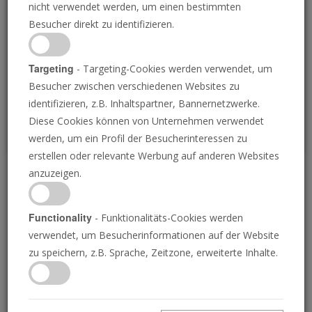
nicht verwendet werden, um einen bestimmten
Loading
Besucher direkt zu identifizieren.
P
Targeting
- Targeting-Cookies werden verwendet, um
Besucher zwischen verschiedenen Websites zu
identifizieren, z.B. Inhaltspartner, Bannernetzwerke.
Diese Cookies können von Unternehmen verwendet
werden, um ein Profil der Besucherinteressen zu
erstellen oder relevante Werbung auf anderen Websites
anzuzeigen.
Die gestohlene
Generation der Ukraine
Functionality
- Funktionalitäts-Cookies werden
verwendet, um Besucherinformationen auf der Website
zu speichern, z.B. Sprache, Zeitzone, erweiterte Inhalte.
21.05.2025 • 51 Minuten
Die russische Invasion in der Ukraine ist brutal
und langwierig. Das Ziel des russischen