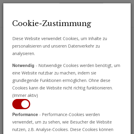
Toggl
Cookie-Zustimmung
navig
Diese Website verwendet Cookies, um Inhalte zu
personalisieren und unseren Datenverkehr zu
Erhalten Sie wichtige Analysen, Kommentare und Nachrichten
analysieren.
direkt per E-Mail.
Notwendig
- Notwendige Cookies werden benötigt, um
ABONNIEREN
eine Website nutzbar zu machen, indem sie
grundlegende Funktionen ermöglichen. Ohne diese
Cookies kann die Website nicht richtig funktionieren.
(Immer aktiv)
Programm ansehen
Performance
- Performance-Cookies werden
verwendet, um zu sehen, wie Besucher die Website
nutzen, z.B. Analyse-Cookies. Diese Cookies können