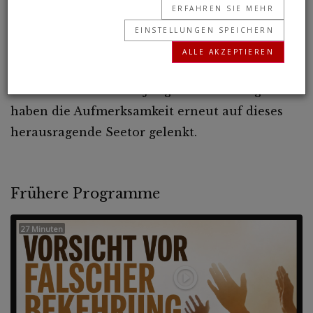
und verloren hat
ERFAHREN SIE MEHR
EINSTELLUNGEN SPEICHERN
02.01.2025 • 22 Minuten
ALLE AKZEPTIEREN
Donald Trump will den Panamakanal
zurückerobern. Seine jüngsten Äußerungen
haben die Aufmerksamkeit erneut auf dieses
herausragende Seetor gelenkt.
Frühere Programme
27 Minuten