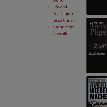
World
Life and
Teachings of
Jesus Christ
28 Minuten
Nachrichten
Überblick
30.07.2026
27 Minuten