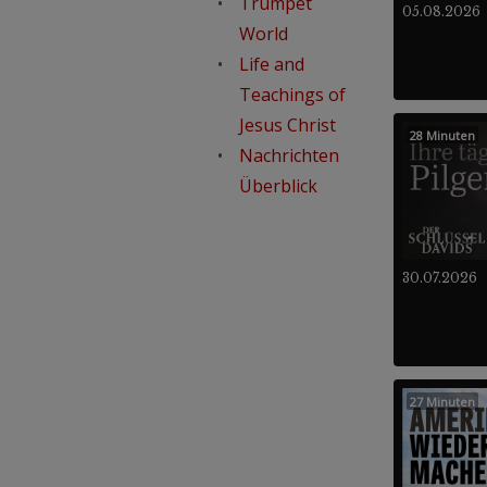
Trumpet
05.08.2026
World
Life and
Teachings of
Jesus Christ
28 Minuten
Nachrichten
Überblick
30.07.2026
27 Minuten